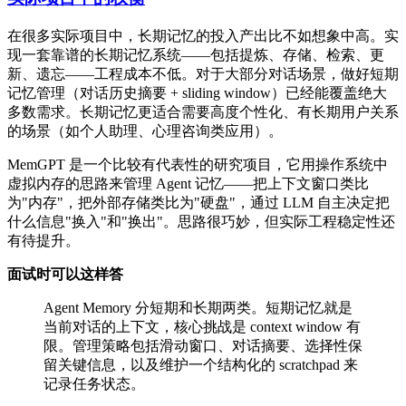
在很多实际项目中，长期记忆的投入产出比不如想象中高。实
现一套靠谱的长期记忆系统——包括提炼、存储、检索、更
新、遗忘——工程成本不低。对于大部分对话场景，做好短期
记忆管理（对话历史摘要 + sliding window）已经能覆盖绝大
多数需求。长期记忆更适合需要高度个性化、有长期用户关系
的场景（如个人助理、心理咨询类应用）。
MemGPT 是一个比较有代表性的研究项目，它用操作系统中
虚拟内存的思路来管理 Agent 记忆——把上下文窗口类比
为"内存"，把外部存储类比为"硬盘"，通过 LLM 自主决定把
什么信息"换入"和"换出"。思路很巧妙，但实际工程稳定性还
有待提升。
面试时可以这样答
Agent Memory 分短期和长期两类。短期记忆就是
当前对话的上下文，核心挑战是 context window 有
限。管理策略包括滑动窗口、对话摘要、选择性保
留关键信息，以及维护一个结构化的 scratchpad 来
记录任务状态。