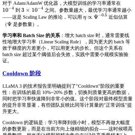
对于 Adam/AdamW 优化器，大模型训练的学习率通常在
−
4
−
4
1
0
3
×
1
0
到
之间。参数量越大，最优学习率通常越小
−
0.5
∝
Ψ
——这是 Scaling Law 的推论，可以用
η
近似估算
Ψ
（
是参数量）。
学习率和 Batch Size 的关系
：增大 batch size 时，通常需要线
性地增大学习率（Linear Scaling Rule），因为更大的 batch 等
效于梯度的方差更小，可以用更大的步长。但这个关系在
batch size 超过某个阈值后会失效，实践中需要小规模实验验
证。
Cooldown 阶段
LLaMA 3 的技术报告里明确提到了"Cooldown"阶段的重要
性：在训练的最后 10%~20% 步数，切换到质量更高的数据，
同时把学习率快速降到非常小的值。这个阶段对最终模型质量
的提升非常显著，有些团队反映比同等计算量的"正常训练"提
升更大。
Cooldown 的逻辑是：学习率降到很小时，模型不再做大幅度
的参数更新，而是在当前方向上做精细的拟合——这时候喂高