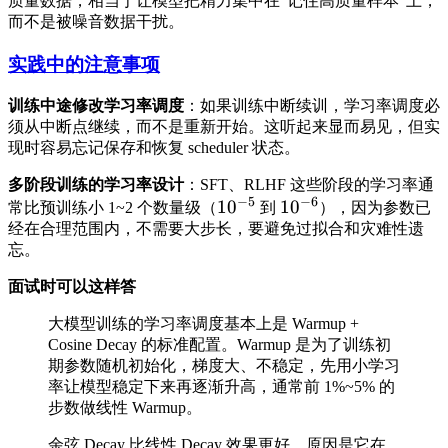
质量数据，相当于让模型把精力集中在"记住高质量样本"上，
而不是被噪音数据干扰。
实践中的注意事项
训练中途修改学习率调度
：如果训练中断续训，学习率调度必
须从中断点继续，而不是重新开始。这听起来显而易见，但实
现时容易忘记保存和恢复 scheduler 状态。
多阶段训练的学习率设计
：SFT、RLHF 这些阶段的学习率通
−
5
−
6
1
0
1
0
常比预训练小 1~2 个数量级（
到
），因为参数已
经在合理范围内，不需要大步长，要避免过拟合和灾难性遗
忘。
面试时可以这样答
大模型训练的学习率调度基本上是 Warmup +
Cosine Decay 的标准配置。Warmup 是为了训练初
期参数随机初始化，梯度大、不稳定，先用小学习
率让模型稳定下来再逐渐升高，通常前 1%~5% 的
步数做线性 Warmup。
余弦 Decay 比线性 Decay 效果更好，原因是它在