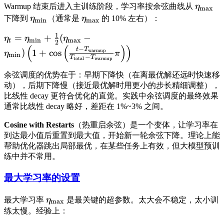
Warmup 结束后进入主训练阶段，学习率按余弦曲线从
η
max
下降到
η
（通常是
η
的 10% 左右）：
min
max
1
=
+
(
−
η
η
η
min
max
t
2
(
(
)
)
−
t
T
)
1
+
cos
warmup
η
π
min
−
T
T
warmup
total
余弦调度的优势在于：早期下降快（在离最优解还远时快速移
动），后期下降慢（接近最优解时用更小的步长精细调整），
比线性 decay 更符合优化的直觉。实践中余弦调度的最终效果
通常比线性 decay 略好，差距在 1%~3% 之间。
Cosine with Restarts
（热重启余弦）是一个变体，让学习率在
到达最小值后重置到最大值，开始新一轮余弦下降。理论上能
帮助优化器跳出局部最优，在某些任务上有效，但大模型预训
练中并不常用。
最大学习率的设置
最大学习率
η
是最关键的超参数。太大会不稳定，太小训
max
练太慢。经验上：