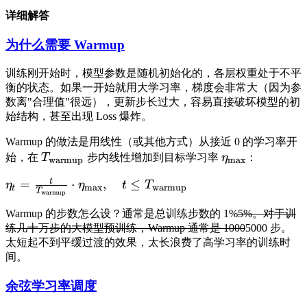
详细解答
为什么需要 Warmup
训练刚开始时，模型参数是随机初始化的，各层权重处于不平
衡的状态。如果一开始就用大学习率，梯度会非常大（因为参
数离"合理值"很远），更新步长过大，容易直接破坏模型的初
始结构，甚至出现 Loss 爆炸。
Warmup 的做法是用线性（或其他方式）从接近 0 的学习率开
始，在
T
步内线性增加到目标学习率
η
：
warmup
max
t
=
⋅
,
≤
η
η
t
T
max
warmup
t
T
warmup
Warmup 的步数怎么设？通常是总训练步数的 1%
5%。对于训
练几十万步的大模型预训练，Warmup 通常是 1000
5000 步。
太短起不到平缓过渡的效果，太长浪费了高学习率的训练时
间。
余弦学习率调度