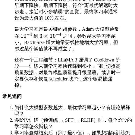
早期下降快、后期下降慢，符合"离最优解远时大
步走，接近时小步精调"的直觉。最终学习率通常
设为最大值的 10% 左右。
最大学习率是最关键的超参数，Adam 大模型通常
−
4
−
4
1
0
3
×
1
0
在
到
之间，参数越大学习率越
小。Batch Size 增大通常要线性地增大学习率，但
超过某个阈值就不再成立了。
还有一个工程细节：LLaMA 3 强调了 Cooldown 阶
段——训练末期学习率快速降到很小，同时切换高
质量数据，对最终模型质量提升很显著。续训时一
定要保存和恢复 scheduler 状态，这个容易被漏
掉。
常见追问
为什么大模型参数越大，最优学习率越小？有理论解释
吗？
多阶段训练（预训练 → SFT → RLHF）时，每个阶段的
学习率怎么衔接？
学习率衰减结束后（到了最小值），如果想继续训练怎