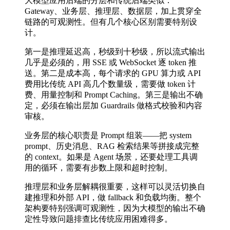
大模型应用后端的分层和传统后端类似：
Gateway、业务层、推理层、数据层，加上贯穿全
链路的可观测性。但有几个核心区别需要特别设
计。
第一是推理延迟高，秒级到十秒级，所以流式输出
几乎是必须的，用 SSE 或 WebSocket 逐 token 推
送。第二是成本高，每个请求的 GPU 算力或 API
费用比传统 API 高几个数量级，需要做 token 计
费、用量控制和 Prompt Caching。第三是输出不确
定，必须在输出层加 Guardrails 做格式校验和内容
审核。
业务层的核心职责是 Prompt 组装——把 system
prompt、历史消息、RAG 检索结果等拼接成完整
的 context。如果是 Agent 场景，还要处理工具调
用的循环，需要有步数上限和超时控制。
推理层和业务层解耦很重要，这样可以灵活切换自
建推理和外部 API，做 fallback 和负载均衡。整个
架构要特别强调可观测性，因为大模型的输出不确
定性导致问题排查比传统应用困难得多。