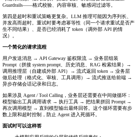
Guardrails——格式校验、内容审核、敏感词过滤等。
第四是超时和重试策略更复杂。LLM 推理可能因为序列长、
并发高而超时。重试时要考虑幂等性（同一个请求重试是否产
生不同结果）、是否已经消耗了 token（调外部 API 的情
况）。
一个简化的请求流程
用户发送消息 → API Gateway 鉴权限流 → 业务层组装
Prompt（拼接 system prompt、历史消息、RAG 检索结果）→
调用推理层（自建或外部 API）→ 流式返回 token → 业务层
做后处理（格式化、审核、工具调用）→ 流式推送给前端 →
异步存储会话记录和日志。
如果涉及 Agent / Tool Calling，业务层还需要在中间做循环：
模型输出工具调用请求 → 执行工具 → 把结果拼回 Prompt →
再次调用模型 → 直到模型输出最终回答。这个循环需要有步
数上限和超时控制，防止 Agent 进入死循环。
面试时可以这样答