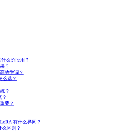
别在什么阶段用？
效果？
数高效微调？
 怎么选？
么训练？
点？
更重要？
ing 与 LoRA 有什么异同？
有什么区别？