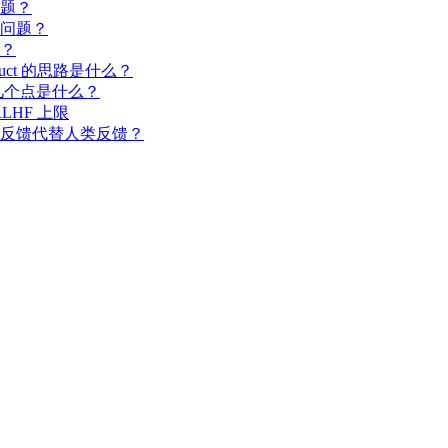
问题？
见问题？
系？
truct 的思路是什么？
的几个点是什么？
RLHF 上限
么用 AI 反馈代替人类反馈？