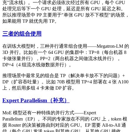
充"流水线）。一个请求必须依次经过所有 GPU，每个 GPU
处理完后等下一个 GPU 处理，延迟是所有 GPU 延迟之和。
所以推理场景中 PP 主要用于"单张 GPU 放不下模型"的场景，
如果能用 TP 就优先用 TP。
三者的组合使用
在训练大模型时，三种并行通常组合使用——Megatron-LM 的
3D 并行。比如在一个 64 GPU 的集群中：TP=8（每台机器 8
卡做张量并行），PP=2（两台机器之间做流水线并行），
DP=4（4 组流水线做数据并行）。
推理场景中最常见的组合是 TP（解决单卡放不下的问题）+
DP（扩容吞吐量）。比如 70B 模型用 TP=4 部署在 4 张 A100
上，然后用多组 4 卡来做 DP 扩容。
Expert Parallelism（补充）
MoE 模型还有一种特殊的并行方式——Expert
Parallelism（EP）。不同的专家放在不同的 GPU 上，token 根
据 Router 的决策被路由到对应的 GPU。EP 需要 All-to-All 通
信（每个 GPU 发送 token 到其他 GPU、从其他 GPU 接收