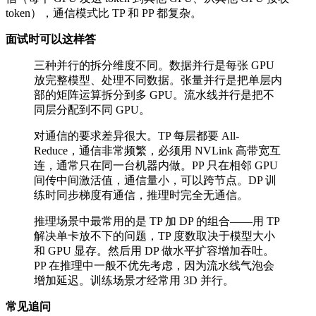
token），通信模式比 TP 和 PP 都复杂。
面试时可以这样答
三种并行的拆分维度不同。数据并行是每张 GPU
放完整模型、处理不同数据。张量并行是把单层内
部的矩阵运算拆分到多 GPU。流水线并行是把不
同层分配到不同 GPU。
对通信的要求差异很大。TP 每层都要 All-
Reduce，通信非常频繁，必须用 NVLink 高带宽互
连，通常只在同一台机器内做。PP 只在相邻 GPU
间传中间激活值，通信量小，可以跨节点。DP 训
练时同步梯度有通信，推理时完全无通信。
推理场景中最常用的是 TP 加 DP 的组合——用 TP
解决单卡放不下的问题，TP 度数取决于模型大小
和 GPU 显存。然后用 DP 做水平扩容增加吞吐。
PP 在推理中一般不优先考虑，因为流水线气泡会
增加延迟。训练场景才经常用 3D 并行。
常见追问