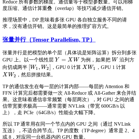
Reduce 所有参数的梯度。通信量等于模型参数量。可以用梯
度压缩、通信计算重叠（overlap）等技巧减少通信开销。
推理场景中，DP 意味着多张 GPU 各自独立服务不同的请
求，没有通信开销。这是最简单的推理扩容方式。
张量并行（Tensor Parallelism, TP）
张量并行是把模型的单个层（具体说是矩阵运算）拆分到多张
=
GPU 上。以一个线性层
Y
X
W
为例，如果把
W
沿列方
[
,
]
向切成两半
W
W
，GPU 0 计算
X
W
，GPU 1 计算
1
2
1
X
W
，然后拼接结果。
2
TP 的通信发生在每一层的计算内部——每层的 Attention 和
FFN 计算完后都需要做一次 All-Reduce 或 All-Gather 来合并结
果。这意味着通信非常频繁（每层两次），对 GPU 之间的通
信带宽要求极高——通常需要 NVLink（带宽 600GB/s 以
上），走 PCIe（64GB/s）性能会大幅下降。
所以 TP 通常用在同一个节点内的 GPU 之间（通过 NVLink
互连），不适合跨节点。TP 的度数（TP degree）通常是 2、4
或 8，对应同一台机器内的 GPU 数量。