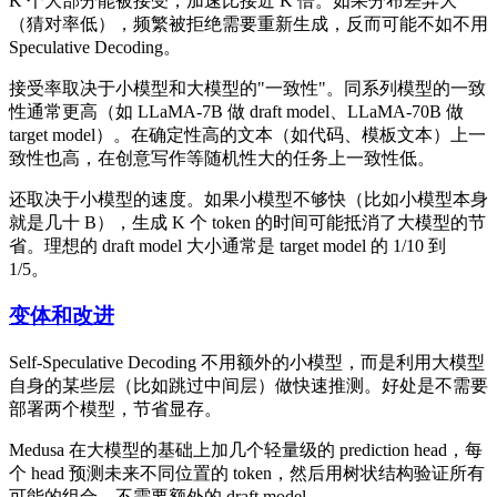
K 个大部分能被接受，加速比接近 K 倍。如果分布差异大
（猜对率低），频繁被拒绝需要重新生成，反而可能不如不用
Speculative Decoding。
接受率取决于小模型和大模型的"一致性"。同系列模型的一致
性通常更高（如 LLaMA-7B 做 draft model、LLaMA-70B 做
target model）。在确定性高的文本（如代码、模板文本）上一
致性也高，在创意写作等随机性大的任务上一致性低。
还取决于小模型的速度。如果小模型不够快（比如小模型本身
就是几十 B），生成 K 个 token 的时间可能抵消了大模型的节
省。理想的 draft model 大小通常是 target model 的 1/10 到
1/5。
变体和改进
Self-Speculative Decoding 不用额外的小模型，而是利用大模型
自身的某些层（比如跳过中间层）做快速推测。好处是不需要
部署两个模型，节省显存。
Medusa 在大模型的基础上加几个轻量级的 prediction head，每
个 head 预测未来不同位置的 token，然后用树状结构验证所有
可能的组合。不需要额外的 draft model。