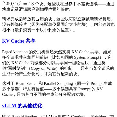
⌈
200/16
⌉
=
13
个块。这些块在显存中不需要连续——通过
块表记录逻辑顺序到物理位置的映射。
请求完成后释放其占用的块，这些块可以立刻被新请求复用。
没有外部碎片（因为分配单位是固定大小的块），内部碎片也
很小（最多浪费一个块中剩余的位置）。
KV Cache 共享
PagedAttention 的分页机制还天然支持 KV Cache 共享。如果
多个请求共享相同的前缀（比如相同的 System Prompt），它
们的 KV Cache 前缀部分可以共享同一组物理块，通过类
似"写时复制"（Copy-on-Write）的机制——只有当某个请求的
生成开始产生分化时，才为它分配新的块。
这对于 Beam Search 和 Parallel Sampling（同一个 Prompt 生成
多个候选）特别有价值——多个候选共享 Prompt 的 KV
Cache，只为各自不同的生成部分分配独立块。
vLLM 的其他优化
除了 PagedAttention，vLLM 还集成了 Continuous Batching（前