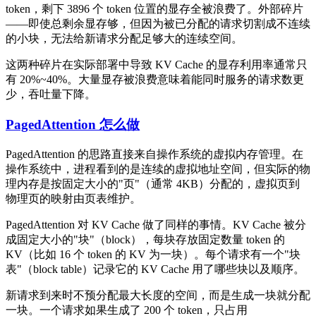
token，剩下 3896 个 token 位置的显存全被浪费了。外部碎片
——即使总剩余显存够，但因为被已分配的请求切割成不连续
的小块，无法给新请求分配足够大的连续空间。
这两种碎片在实际部署中导致 KV Cache 的显存利用率通常只
有 20%~40%。大量显存被浪费意味着能同时服务的请求数更
少，吞吐量下降。
PagedAttention 怎么做
PagedAttention 的思路直接来自操作系统的虚拟内存管理。在
操作系统中，进程看到的是连续的虚拟地址空间，但实际的物
理内存是按固定大小的"页"（通常 4KB）分配的，虚拟页到
物理页的映射由页表维护。
PagedAttention 对 KV Cache 做了同样的事情。KV Cache 被分
成固定大小的"块"（block），每块存放固定数量 token 的
KV（比如 16 个 token 的 KV 为一块）。每个请求有一个"块
表"（block table）记录它的 KV Cache 用了哪些块以及顺序。
新请求到来时不预分配最大长度的空间，而是生成一块就分配
一块。一个请求如果生成了 200 个 token，只占用