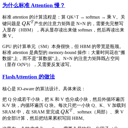
为什么标准 Attention 慢？
标准 attention 的计算流程是：算 QK^T → softmax → 乘 V。关
T
键问题是
Q
K
产生的注意力矩阵是 N×N 的，需要先完整写
入显存（HBM），再从显存读出来做 softmax，然后再读出来
乘 V。
GPU 的计算单元（SM）本身很快，但 HBM 的带宽是瓶颈。
标准 attention 是典型的 memory-bound 操作：大量时间花在"搬
数据"上，而不是"算数据"上。N×N 的注意力矩阵既占空间
（显存 O(N²)），又需要反复读写。
FlashAttention 的做法
核心是 IO-aware 的算法设计。具体来说：
把 Q 分成若干小块，把 K 和 V 也分成小块，然后外循环遍历
K/V 块，内循环遍历 Q 块。每次只把一小块 Q、K、V 加载到
T
SRAM 中，在 SRAM 里完成
Q
K
、softmax（局部）、乘 V
的全部计算，然后把结果累积写回 HBM。