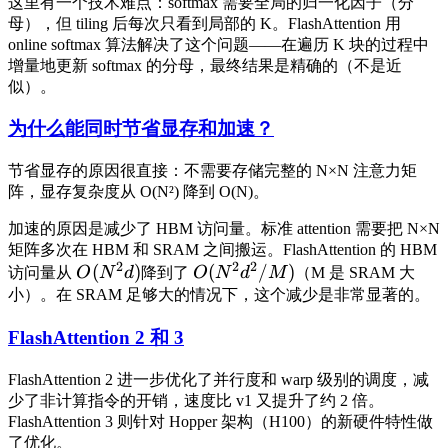
这里有一个技术难点：softmax 需要全局的归一化因子（分
母），但 tiling 后每次只看到局部的 K。FlashAttention 用
online softmax 算法解决了这个问题——在遍历 K 块的过程中
增量地更新 softmax 的分母，最终结果是精确的（不是近
似）。
为什么能同时节省显存和加速？
节省显存的原因很直接：不需要存储完整的 N×N 注意力矩
阵，显存复杂度从 O(N²) 降到 O(N)。
加速的原因是减少了 HBM 访问量。标准 attention 需要把 N×N
矩阵多次在 HBM 和 SRAM 之间搬运。FlashAttention 的 HBM
2
2
2
(
)
(
/
)
访问量从
O
N
d
降到了
O
N
d
M
（M 是 SRAM 大
小）。在 SRAM 足够大的情况下，这个减少是非常显著的。
FlashAttention 2 和 3
FlashAttention 2 进一步优化了并行度和 warp 级别的调度，减
少了非计算指令的开销，速度比 v1 又提升了约 2 倍。
FlashAttention 3 则针对 Hopper 架构（H100）的新硬件特性做
了优化。