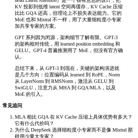
head Latent Attention）是一个很有意思的设计，把
KV 投影到低维 latent 空间再缓存，KV Cache 压缩
比比 GQA 还高，但理论上不损失表达能力。它的
MoE 也和 Mixtral 不一样，用了大量细粒度小专家
加共享专家的方案。
GPT 系列因为闭源，架构细节了解有限。GPT-3
的架构相对传统，用 learned position embedding 和
GELU。GPT-4 普遍推测用了 MoE，但没有官方确
认。
总结下来，从 GPT-3 到现在，关键的架构演进就
是几个方向：位置编码从 learned 到 RoPE，Norm
从 LayerNorm 到 RMSNorm，激活从 GELU 到
SwiGLU，注意力从 MHA 到 GQA/MLA，以及
MoE 的引入。
常见追问
MLA 相比 GQA 在 KV Cache 压缩上具体优势有多大？
它有什么代价吗？
为什么 DeepSeek 选择细粒度小专家而不是像 Mixtral 那
样用少量大专家？