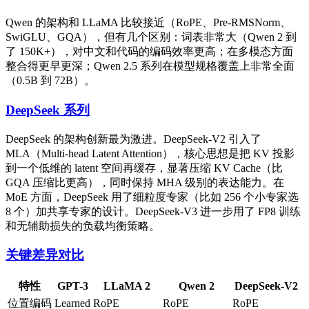
Qwen 的架构和 LLaMA 比较接近（RoPE、Pre-RMSNorm、
SwiGLU、GQA），但有几个区别：词表非常大（Qwen 2 到
了 150K+），对中文和代码的编码效率更高；在多模态方面
整合得更早更深；Qwen 2.5 系列在模型规格覆盖上非常全面
（0.5B 到 72B）。
DeepSeek 系列
DeepSeek 的架构创新最为激进。DeepSeek-V2 引入了
MLA（Multi-head Latent Attention），核心思想是把 KV 投影
到一个低维的 latent 空间再缓存，显著压缩 KV Cache（比
GQA 压缩比更高），同时保持 MHA 级别的表达能力。在
MoE 方面，DeepSeek 用了细粒度专家（比如 256 个小专家选
8 个）加共享专家的设计。DeepSeek-V3 进一步用了 FP8 训练
和无辅助损失的负载均衡策略。
关键差异对比
特性
GPT-3
LLaMA 2
Qwen 2
DeepSeek-V2
位置编码
Learned
RoPE
RoPE
RoPE