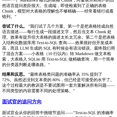
——一个 Markdown 格式的表格 Chunk，向量表示和用户的自
然语言提问差距很大。生成端，即使检索到了正确的表格
Chunk，模型对大表格的理解也不够精确——经常看错行或看
错列。"
尝试了什么。
"我们试了几个方案。第一个是把表格转成自然
语言描述——每行生成一段描述文字，然后当文本 Chunk 处
理。效果有提升但大表格的描述太长太冗余。第二个是把表格
入结构化数据库用 Text-to-SQL 查询——效果很好但开发成本
高，而且 LLM 生成的 SQL 有时候会有语法错误。最终我们用
了混合方案——小表格（10 行以内）转 Markdown 做文本检
索，大表格入 SQLite 用 Text-to-SQL 做精确查询，用一个简单
的分类器判断走哪条路。"
结果和反思。
"最终表格类问题的准确率从 35% 提到了
72%。虽然还没到文本类的 80%，但已经是可接受的水平了。
这个过程最大的教训是不要试图用一套方案解决所有问题——
不同类型的内容需要不同的处理策略。"
面试官的追问方向
面试官会从你的回答中挑细节追问——"Text-to-SQL 的准确率