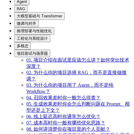
Agent
RAG
大模型基础与 Transformer
微调与对齐
推理部署与性能优化
工程化与系统设计
多模态
项目面试与场景题
01. 项目介绍在面试里应该怎么讲？如何突出技术
深度？
02. 为什么你的项目选择 RAG，而不是直接做微
调？
03. 为什么你的项目用了 Agent，而不是纯
Workflow？
04. 召回效果差时你一般怎么排查？
05. 生成效果差时你会怎么判断问题在 Prompt、模
型还是上下文？
06. 线上延迟高时你通常怎么优化？
07. 成本高时你一般有哪些优化思路？
08. 如何讲清楚你在项目里的个人贡献？