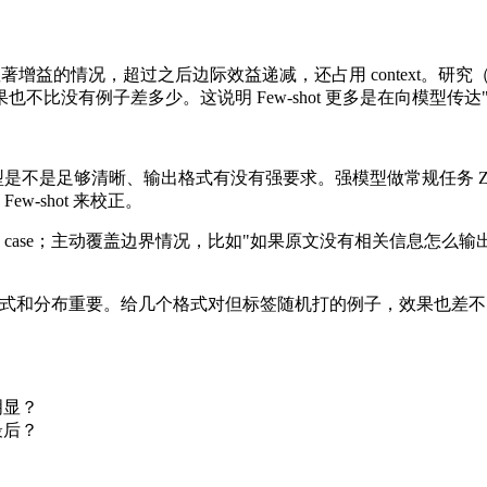
益的情况，超过之后边际效益递减，还占用 context。研究（Min et
比没有例子差多少。这说明 Few-shot 更多是在向模型传达
事：任务对模型是不是足够清晰、输出格式有没有强要求。强模型做常规任务 
-shot 来校正。
case；主动覆盖边界情况，比如"如果原文没有相关信息怎么
有格式和分布重要。给几个格式对但标签随机打的例子，效果也差不多。
明显？
最后？