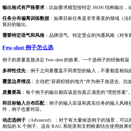
输出格式有严格要求
：比如要求模型按特定 JSON 结构输
任务分布偏离训练数据
：如果目标任务是非常垂直的领域（法律
算好的输出。
需要特定语气和风格
：品牌语气、特定受众的沟通风格（对专家
Few-shot 例子怎么选
例子的质量直接决定 Few-shot 的效果。一个选例子的经验框架
多样性优先
：例子之间要覆盖不同类型的输入，不要都是相似的
覆盖边界情况
：主动把"容易犯错的地方"作为例子放进去。比
质量要高
：每个例子的输出都应该是你真正满意的"理想答案"。坏例
和目标输入分布匹配
：例子的输入应该和真实任务的输入风格
件，例子也要对应。
动态选例子
（Advanced）：对于有大量候选例子的场景，可
相似的 K 个例子。这在 RAG 系统里和文档检索结合使用效果