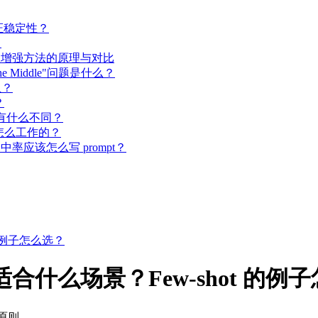
保证稳定性？
？
ency 等推理增强方法的原理与对比
 the Middle"问题是什么？
里？
？
模型有什么不同？
框架是怎么工作的？
了高命中率应该怎么写 prompt？
ot 的例子怎么选？
hot 分别适合什么场景？Few-shot 的
选择原则。